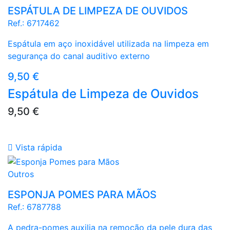
ESPÁTULA DE LIMPEZA DE OUVIDOS
Ref.:
6717462
Espátula em aço inoxidável utilizada na limpeza em
segurança do canal auditivo externo
Preço
9,50 €
Espátula de Limpeza de Ouvidos
Preço
9,50 €

Vista rápida
Outros
ESPONJA POMES PARA MÃOS
Ref.:
6787788
A pedra-pomes auxilia na remoção da pele dura das