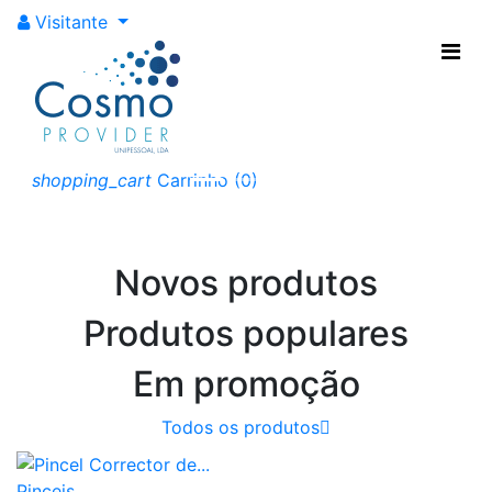
Visitante
Somos especialistas
em produtos de
cutelaria para
cosmética
shopping_cart
Carrinho
(0)
Anterior
Próxi
Novos produtos
Produtos populares
Em promoção
Todos os produtos

Pinceis