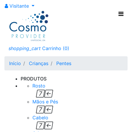
Visitante
Pentes
Veja todos os
shopping_cart
Carrinho
(0)
nossos pentes para Criança
Início
Crianças
Pentes
PRODUTOS
Rosto


Mãos e Pés


Cabelo

