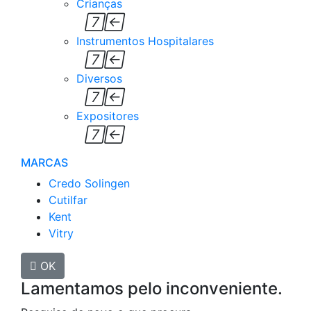
Crianças


Instrumentos Hospitalares


Diversos


Expositores


MARCAS
Credo Solingen
Cutilfar
Kent
Vitry

OK
Lamentamos pelo inconveniente.