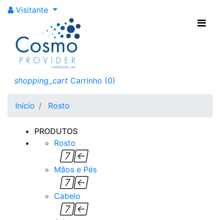
Poderá encontrar
Visitante
pinças, tesouras, e
muito mais! Sempre
produtos com a
máxima qualidade e de
shopping_cart
Carrinho
(0)
confiança
Início
Rosto
PRODUTOS
Rosto


Mãos e Pés


Cabelo

