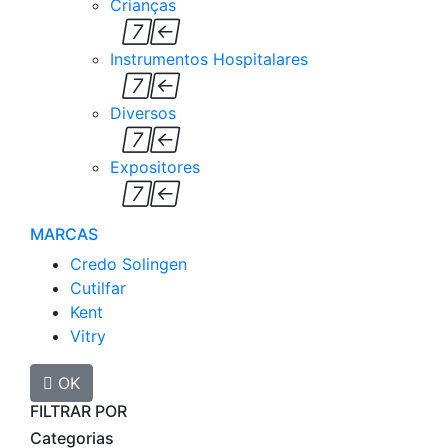
Crianças


Instrumentos Hospitalares


Diversos


Expositores


MARCAS
Credo Solingen
Cutilfar
Kent
Vitry

OK
FILTRAR POR
Categorias