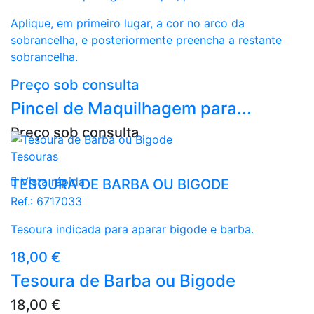
Aplique, em primeiro lugar, a cor no arco da
sobrancelha, e posteriormente preencha a restante
sobrancelha.
Preço sob consulta
Pincel de Maquilhagem para...
Preço sob consulta
Tesouras

Vista rápida
TESOURA DE BARBA OU BIGODE
Ref.:
6717033
Tesoura indicada para aparar bigode e barba.
Preço
18,00 €
Tesoura de Barba ou Bigode
Preço
18,00 €