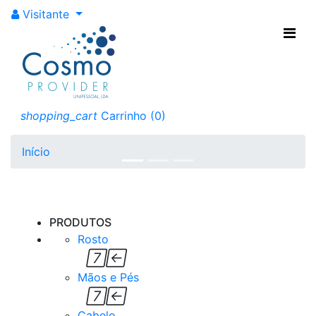
Visitante
Cosmoprovider
Somos especialistas
em produtos de
cutelaria para
shopping_cart
Carrinho
(0)
cosmética
Início
Anterior
Próxi
PRODUTOS
Rosto


Mãos e Pés


Cabelo