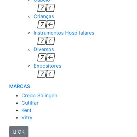


Crianças


Instrumentos Hospitalares


Diversos


Expositores


MARCAS
Credo Solingen
Cutilfar
Kent
Vitry

OK