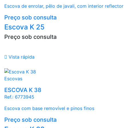
Escova de enrolar, pêlo de javali, com interior reflector
Preço sob consulta
Escova K 25
Preço sob consulta

Vista rápida
Preto
Escovas
ESCOVA K 38
Ref.:
6773945
Escova com base removível e pinos finos
Preço sob consulta