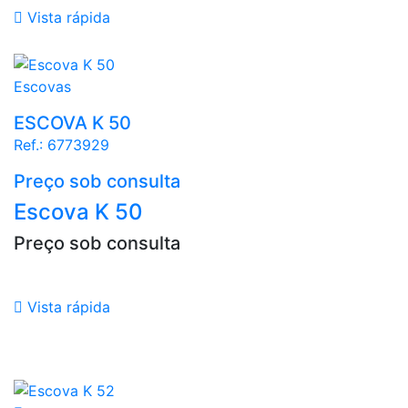

Vista rápida
Preto
Escovas
ESCOVA K 50
Ref.:
6773929
Preço sob consulta
Escova K 50
Preço sob consulta

Vista rápida