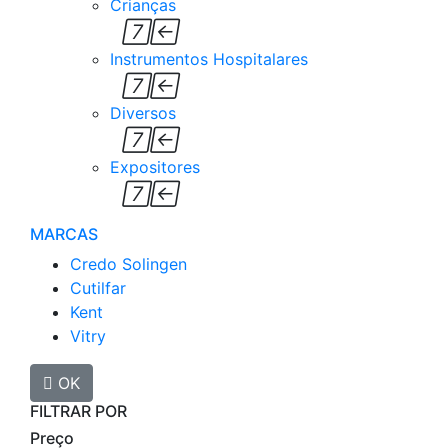
Crianças


Instrumentos Hospitalares


Diversos


Expositores


MARCAS
Credo Solingen
Cutilfar
Kent
Vitry

OK
FILTRAR POR
Preço