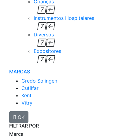
Crianças


Instrumentos Hospitalares


Diversos


Expositores


MARCAS
Credo Solingen
Cutilfar
Kent
Vitry

OK
FILTRAR POR
Marca