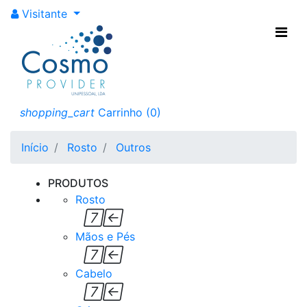
Visitante
Outros
Veja todos os nossos
outros produtos para o
shopping_cart
Carrinho
(0)
seu Rosto
Início
Rosto
Outros
PRODUTOS
Rosto


Mãos e Pés


Cabelo

