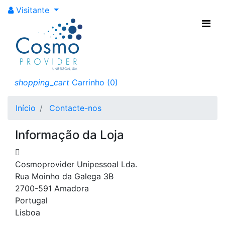
Visitante
Contactos
Use o nosso formulário
shopping_cart
Carrinho
(0)
para nos contactar
Início
Contacte-nos
Informação da Loja

Cosmoprovider Unipessoal Lda.
Rua Moinho da Galega 3B
2700-591 Amadora
Portugal
Lisboa