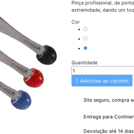
Pinça profissional, de pont
extremidade, dando um toq
Cor
Azul
Preto
Vermelho
Quantidade

Adicionar ao carrinho
Site seguro, compra 
Entrega para Continen
Devolução até 14 dia