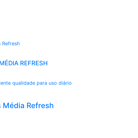
MÉDIA REFRESH
ente qualidade para uso diário
 Média Refresh