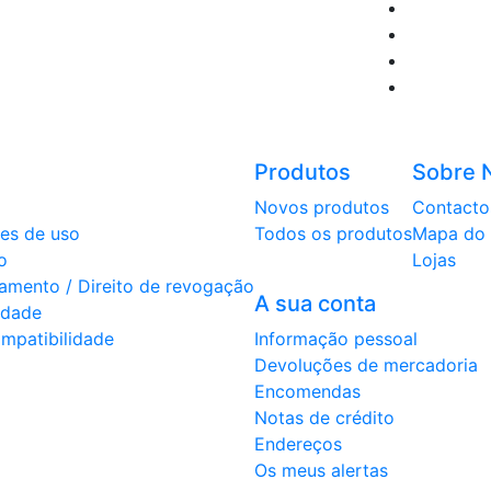
Produtos
Sobre 
Novos produtos
Contacto
es de uso
Todos os produtos
Mapa do 
o
Lojas
amento / Direito de revogação
A sua conta
cidade
mpatibilidade
Informação pessoal
Devoluções de mercadoria
Encomendas
Notas de crédito
Endereços
Os meus alertas