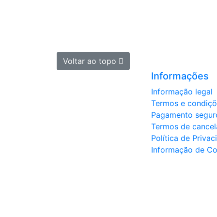
Voltar ao topo

Informações
Informação legal
Termos e condiçõ
Pagamento segur
Termos de cancel
Política de Priva
Informação de Co