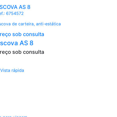
SCOVA AS 8
f.:
6754572
scova de carteira, anti-estática
reço sob consulta
scova AS 8
reço sob consulta
Vista rápida
reto