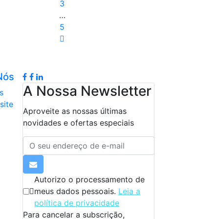
3
…
5
Próximo

Nós
A Nossa Newsletter
s
site
Aproveite as nossas últimas
novidades e ofertas especiais
Autorizo ​​o processamento de

meus dados pessoais.
Leia a
política de privacidade
Para cancelar a subscrição,