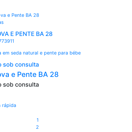
as
VA E PENTE BA 28
773911
 em seda natural e pente para bébe
 sob consulta
va e Pente BA 28
 sob consulta
 rápida
lo
1
2