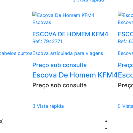
Azul
Verde
Vermelho
Escovas
Escov
ESCOVA DE HOMEM KFM4
ESCO
Ref.:
7942771
Ref.:
6
cabelos curtos
Escova articulada para viagens
Escova
Preço sob consulta
Preço
Escova De Homem KFM4
Esco
Preço sob consulta
Preço

Vista rápida

Vista
Cinzento
Amare
s)