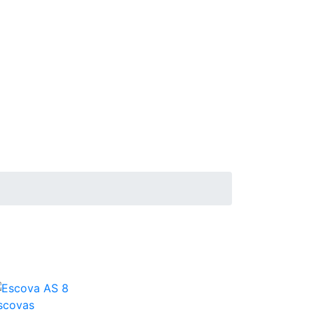
scovas