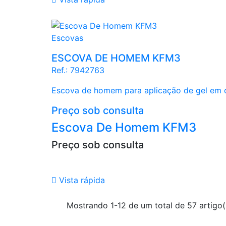
Azul
Verde
Vermelho
Escovas
ESCOVA DE HOMEM KFM3
Ref.:
7942763
Escova de homem para aplicação de gel em 
Preço sob consulta
Escova De Homem KFM3
Preço sob consulta

Vista rápida
Preto
Mostrando 1-12 de um total de 57 artigo(