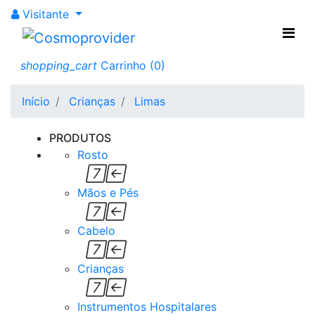
Limas
Visitante
Veja todas as
shopping_cart
Carrinho
(0)
nossas limas para Crianças
Início
Crianças
Limas
PRODUTOS
Rosto


Mãos e Pés


Cabelo


Crianças


Instrumentos Hospitalares