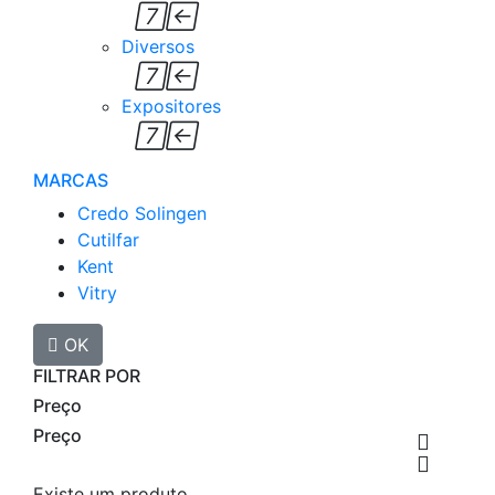


Diversos


Expositores


MARCAS
Credo Solingen
Cutilfar
Kent
Vitry

OK
FILTRAR POR
Preço
Preço


Existe um produto.