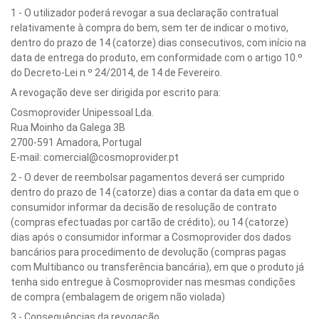
1 - O utilizador poderá revogar a sua declaração contratual
relativamente à compra do bem, sem ter de indicar o motivo,
dentro do prazo de 14 (catorze) dias consecutivos, com início na
data de entrega do produto, em conformidade com o artigo 10.º
do Decreto-Lei n.º 24/2014, de 14 de Fevereiro.
A revogação deve ser dirigida por escrito para:
Cosmoprovider Unipessoal Lda.
Rua Moinho da Galega 3B
2700-591 Amadora, Portugal
E-mail: comercial@cosmoprovider.pt
2 - O dever de reembolsar pagamentos deverá ser cumprido
dentro do prazo de 14 (catorze) dias a contar da data em que o
consumidor informar da decisão de resolução de contrato
(compras efectuadas por cartão de crédito); ou 14 (catorze)
dias após o consumidor informar a Cosmoprovider dos dados
bancários para procedimento de devolução (compras pagas
com Multibanco ou transferência bancária), em que o produto já
tenha sido entregue à Cosmoprovider nas mesmas condições
de compra (embalagem de origem não violada)
3 - Consequências da revogação