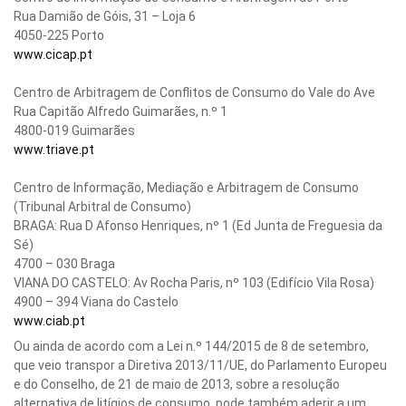
Rua Damião de Góis, 31 – Loja 6
4050-225 Porto
www.cicap.pt
Centro de Arbitragem de Conflitos de Consumo do Vale do Ave
Rua Capitão Alfredo Guimarães, n.º 1
4800-019 Guimarães
www.triave.pt
Centro de Informação, Mediação e Arbitragem de Consumo
(Tribunal Arbitral de Consumo)
BRAGA: Rua D Afonso Henriques, nº 1 (Ed Junta de Freguesia da
Sé)
4700 – 030 Braga
VIANA DO CASTELO: Av Rocha Paris, nº 103 (Edifício Vila Rosa)
4900 – 394 Viana do Castelo
www.ciab.pt
Ou ainda de acordo com a Lei n.º 144/2015 de 8 de setembro,
que veio transpor a Diretiva 2013/11/UE, do Parlamento Europeu
e do Conselho, de 21 de maio de 2013, sobre a resolução
alternativa de litígios de consumo, pode também aderir a um