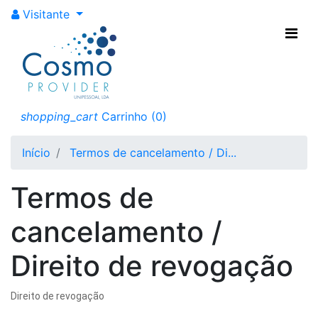
Visitante
cancelamento /
Direito de
revogação
shopping_cart
Carrinho
(0)
Direito de revogação
Início
Termos de cancelamento / Di...
Termos de
cancelamento /
Direito de revogação
Direito de revogação