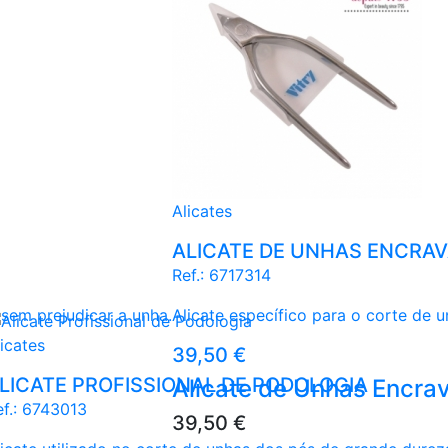
Alicates
ALICATE DE UNHAS ENCRA
Ref.:
6717314
 sem prejudicar a unha.
Alicate específico para o corte de 
icates
Preço
39,50 €
LICATE PROFISSIONAL DE PODOLOGIA
Alicate de Unhas Encra
f.:
6743013
Preço
39,50 €