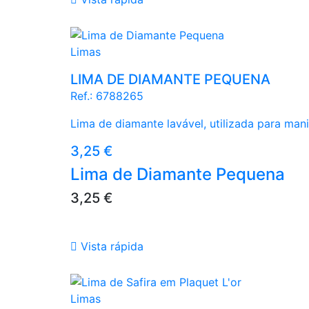
Limas
LIMA DE DIAMANTE PEQUENA
Ref.:
6788265
Lima de diamante lavável, utilizada para man
Preço
3,25 €
Lima de Diamante Pequena
Preço
3,25 €

Vista rápida
Azul
Rosa
Roxo
Verde
Limas