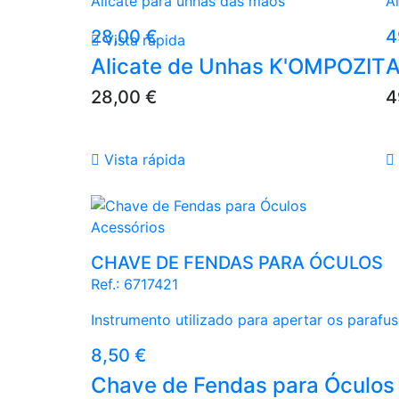
Alicate para unhas das mãos
A
Preço
P
28,00 €
4

Vista rápida
Alicate de Unhas K'OMPOZIT
A
Preço
P
28,00 €
4

Vista rápida

Amarelo
Azul Claro
Branco
Preto
Verde Esmeralda
Acessórios
CHAVE DE FENDAS PARA ÓCULOS
Ref.:
6717421
Instrumento utilizado para apertar os parafu
Preço
8,50 €
Chave de Fendas para Óculos