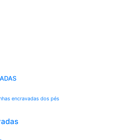
VADAS
unhas encravadas dos pés
vadas