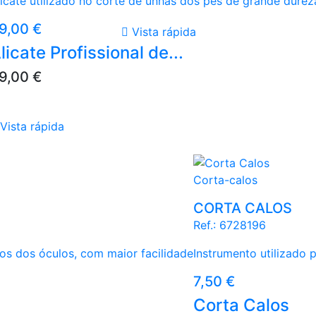
licate utilizado no corte de unhas dos pés de grande durez
reço
9,00 €

Vista rápida
licate Profissional de...
reço
9,00 €
Vista rápida
Corta-calos
CORTA CALOS
Ref.:
6728196
sos dos óculos, com maior facilidade
Instrumento utilizado
Preço
7,50 €
Corta Calos