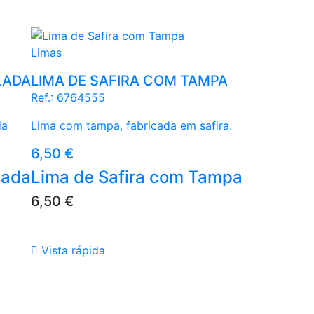
Limas
LADA
LIMA DE SAFIRA COM TAMPA
Ref.:
6764555
da
Lima com tampa, fabricada em safira.
Preço
6,50 €
lada
Lima de Safira com Tampa
Preço
6,50 €

Vista rápida
Azul