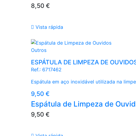
Preço
8,50 €

Vista rápida
Outros
ESPÁTULA DE LIMPEZA DE OUVIDO
Ref.:
6717462
Espátula em aço inoxidável utilizada na limp
Preço
9,50 €
Espátula de Limpeza de Ouvi
Preço
9,50 €

Vista rápida