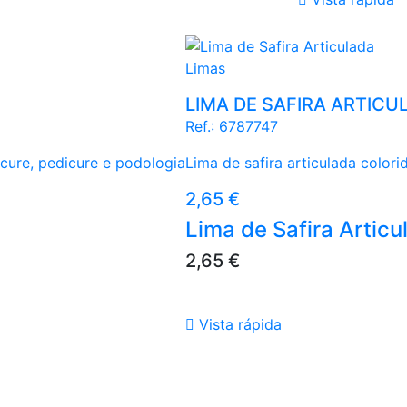
Branco
Limas
LIMA DE SAFIRA ARTICU
Ref.:
6787747
icure, pedicure e podologia
Lima de safira articulada colori
Preço
2,65 €
Lima de Safira Articu
Preço
2,65 €

Vista rápida
Azul