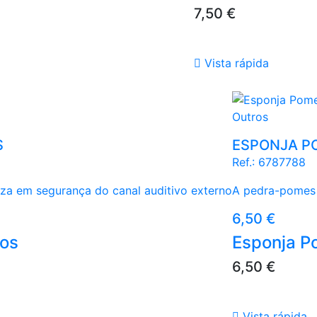
Preço
7,50 €

Vista rápida
Branco
Outros
S
ESPONJA P
Ref.:
6787788
eza em segurança do canal auditivo externo
A pedra-pomes 
Preço
6,50 €
dos
Esponja P
Preço
6,50 €

Vista rápida