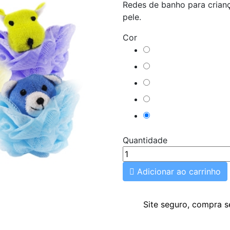
Redes de banho para crian
pele.
Cor
Amarelo
Azul
Branco
Rosa
Roxo
Quantidade

Adicionar ao carrinho
Site seguro, compra 